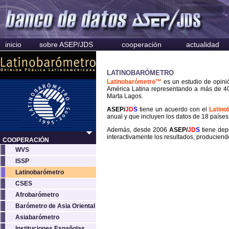
inicio
sobre ASEP/JDS
cooperación
actualidad
LATINOBARÓMETRO
Latinobarómetro™
es un estudio de opini
América Latina representando a más de 400
Marta Lagos.
ASEP/
JD
S
tiene un acuerdo con el
Latin
anual y que incluyen los datos de 18 países
Además, desde 2006
ASEP/
JD
S
tiene dep
interactivamente los resultados, produciendo 
COOPERACIÓN
WVS
ISSP
Latinobarómetro
CSES
Afrobarómetro
Barómetro de Asia Oriental
Asiabarómetro
Instituciones Españolas