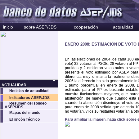
inicio
sobre ASEP/JDS
cooperación
actualidad
ENERO 2008: ESTIMACIÓN DE VOTO
En las elecciones de 2004, de cada 100 e
voto) 32 votaron al PSOE, 28 votaron al PP,
partidos y 2 emitieron votos nulos o vota
presente el voto estimado por ASEP para 
diferencia muy similar a la realmente obse
2006 la diferencia ha sido generalmente infe
ACTUALIDAD
1 punto porcentual en enero de 2008. D
estimado para el PP es bastante establ
Noticias de actualidad
muestra fluctuaciones mayores, que parec
Indicadores ASEP/JDS
abstención, de manera que cuando esta 
cuando la abstención disminuye el voto e
Resumen del sondeo
ASEP/JDS
para enero de 2008 señala que de cada 100 
no votarían, y los 16 restantes votarían a ot
Mapas del mundo
El rincón Técnico
Para ampliar la imagen, haga click sobre e